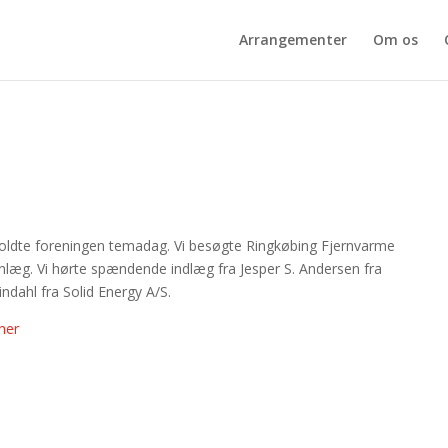
Arrangementer
Om os
ldte foreningen temadag. Vi besøgte Ringkøbing Fjernvarme
æg. Vi hørte spændende indlæg fra Jesper S. Andersen fra
dahl fra Solid Energy A/S.
her