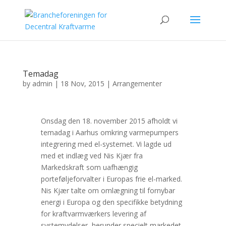
Temadag
by
admin
|
18 Nov, 2015
|
Arrangementer
Onsdag den 18. november 2015 afholdt vi
temadag i Aarhus omkring varmepumpers
integrering med el-systemet. Vi lagde ud
med et indlæg ved Nis Kjær fra
Markedskraft som uafhængig
porteføljeforvalter i Europas frie el-marked.
Nis Kjær talte om omlægning til fornybar
energi i Europa og den specifikke betydning
for kraftvarmværkers levering af
systemydelser, herunder specielt markedet